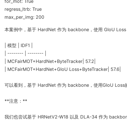
for_mot: True
regress_ltrb: True
max_per_img: 200
本案例中，基于 HardNet 作为 backbone，使用 GIoU 
| 模型 | IDF1 |

| -------- | -------- | 

| MCFairMOT+HardNet+ByteTracker| 57.2|

| MCFairMOT+HardNet+GIoU Loss+ByteTracker| 57.6|

可以看到，基于 HardNet 作为 backbone，使用GIoU 
**注意：**

我们也尝试基于 HRNetV2-W18 以及 DLA-34 作为 bac