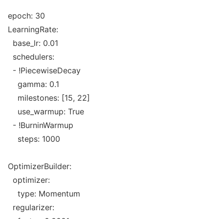
epoch: 30

LearningRate:

  ba
se_lr: 0.01

  schedulers:

  - !PiecewiseDecay

    gamma: 0.1

    milestones: [15, 22]

    use_warmup: True

  - !BurninWarmup

    steps: 1000

OptimizerBuilder:

  optimizer:

    type: Momentum

  regularizer:
