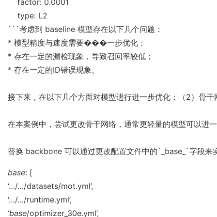
    factor: 0.0001

    type: L2

```考虑到 ba
seline 模型存在以下几个问题：

* 模型精度与速度需要���一步优化；

* 存在一定的漏检现象，导致召回率较低；

* 存在一定的ID错误现象。

接下来，在以下几个方面对模型进行进一步优化：（2）骨干网
在本案例中，尝试更改骨干网络，通常更轻量的模型可以进一步优
替换 backbone 可以通过更改配置文件中的`_ba
se_`字段来
ba
se
: [
‘…/…/datasets/mot.yml’,
‘…/…/runtime.yml’,
‘
ba
se
/optimizer_30e.yml’,