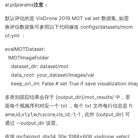
al.pdparams
注意：
默认评估的是 VisDrone 2019 MOT val set 数据集, 如需
换评估数据集可参照以下代码修改
configs/datasets/mcm
ot.yml
：
e
valMOTDataset:

  !MOTImageFolder

    dataset_dir: dataset/mot

    data_root: your_dataset/images/val

    keep_ori_im: False # set True if save visualization im
多类别跟踪结果会存于
{output_dir}/mot_results/
中，里
面每个视频序列对应一个 txt ，每个 txt 文件每行信息是
f
r
ame,id,x1,y1,w,h,score,cls_id,-1,-1
, 此外
{output_dir}
可
通过
--output_dir
设置。
依据
mcfairmot_dla34_30e_1088x608_visdrone_vehicl