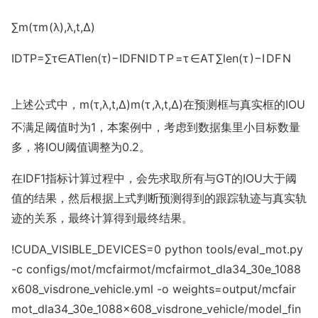
∑
m
(
τ
m
(
λ
)
,
λ
,
t
,
Δ
)
IDTP=∑τ∈ATlen(τ)−IDFN
I
D
T
P
=
τ
∈
A
T
∑
l
e
n
(
τ
)
−
I
D
F
N
上述公式中，
m(τ,λ,t,Δ)
m
(
τ
,
λ
,
t
,
Δ
)
在预测框与真实框的IOU
不满足阈值时为1，本案例中，考虑到数据集里小目标数量
多，将IOU阈值调整为0.2。
在IDF1指标计算过程中，会先求取所有与GT的IOU大于阈
值的结果，然后根据上式判断预测得到的跟踪轨迹与真实轨
迹的关系，最终计算得到最终结果。
!CUDA_VISIBLE_DEVICES=0 python tools/e
val_mot.py
-c configs/mot/mcfairmot/mcfairmot_dla34_30e_1088
x608_visdrone_vehicle.yml -o weights=output/mcfair
mot_dla34_30e_1088x608_visdrone_vehicle/model_fin