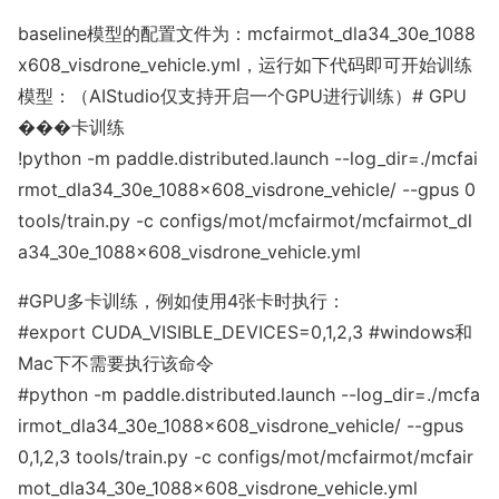
ba
seline模型的配置文件为：
mcfairmot_dla34_30e_1088
x608_visdrone_vehicle.yml
，运行如下代码即可开始训练
模型：（AIStudio仅支持开启一个GPU进行训练）# GPU
���卡训练
!python -m paddle.distributed.launch --log_dir=./mcfai
rmot_dla34_30e_1088x608_visdrone_vehicle/ --gpus 0
tools/train.py -c configs/mot/mcfairmot/mcfairmot_dl
a34_30e_1088x608_visdrone_vehicle.yml
#GPU多卡训练，例如使用4张卡时执行：
#export CUDA_VISIBLE_DEVICES=0,1,2,3 #windows和
Mac下不需要执行该命令
#python -m paddle.distributed.launch --log_dir=./mcfa
irmot_dla34_30e_1088x608_visdrone_vehicle/ --gpus
0,1,2,3 tools/train.py -c configs/mot/mcfairmot/mcfair
mot_dla34_30e_1088x608_visdrone_vehicle.yml