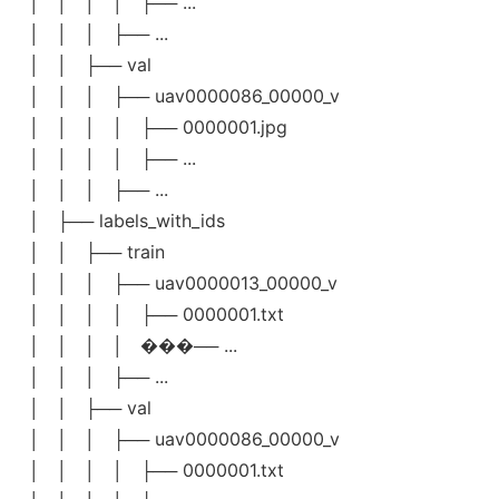
  │   │   │   │   ├── ...

  │   │   │   ├── ...

  │   │   ├── val

  │   │   │   ├── uav0000086_00000_v

  │   │   │   │   ├── 0000001.jpg

  │   │   │   │   ├── ...

  │   │   │   ├── ...

  │   ├── labels_with_ids

  │   │   ├── train

  │   │   │   ├── uav0000013_00000_v

  │   │   │   │   ├── 0000001.txt

  │   │   │   │   ���── ...

  │   │   │   ├── ...

  │   │   ├── val

  │   │   │   ├── uav0000086_00000_v

  │   │   │   │   ├── 0000001.txt
