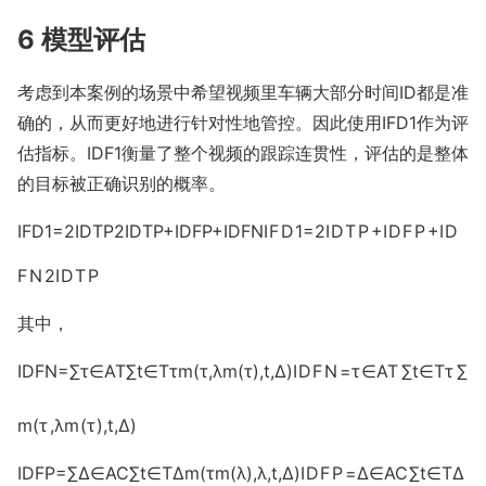
6 模型评估
考虑到本案例的场景中希望视频里车辆大部分时间ID都是准
确的，从而更好地进行针对性地管控。因此使用IFD1作为评
估指标。IDF1衡量了整个视频的跟踪连贯性，评估的是整体
的目标被正确识别的概率。
IFD1=2IDTP2IDTP+IDFP+IDFN
I
F
D
1
=
2
I
D
T
P
+
I
D
F
P
+
I
D
F
N
2
I
D
T
P
其中，
IDFN=∑τ∈AT∑t∈Tτm(τ,λm(τ),t,Δ)
I
D
F
N
=
τ
∈
A
T
∑
t
∈
T
τ
∑
m
(
τ
,
λ
m
(
τ
)
,
t
,
Δ
)
IDFP=∑Δ∈AC∑t∈TΔm(τm(λ),λ,t,Δ)
I
D
F
P
=
Δ
∈
A
C
∑
t
∈
T
Δ