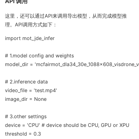
API 调用
这里，还可以通过API来调用导出模型，从而完成模型推
理。API调用方式如下：
im
port mot_jde_infer

# 1.model config and weights

model_dir = 
'mcfairmot_dla34_30e_1088x608_visdrone_v
# 2.inference data

video_file = 
'test.mp4
'

image_dir = None

# 3.other settings

device = 
'CPU
' # device should be CPU, GPU or XPU

threshold = 0.3
