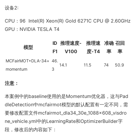
设备2:
CPU：96  Intel(R) Xeon(R) Gold 6271C CPU @ 2.60GHz

GPU：NVIDIA TESLA T4
ID
推理速度-
推理速
准确
召回
模型
F1
V100
度-T4
率
率
MCFairMOT+DLA-34+
46.
14.1
11.5
74
50.9
momentum
3
注意：
本案例中的ba
seline使用的是Momentum优化器，这与Pad
dleDetection中
mcfairmot
模型的默认配置有一定不同，需
要修改配置文件
mcfairmot_dla34_30e_1088x608_visdro
ne_vehicle.yml
中的
LearningRate
和
OptimizerBuilder
字
段，修改后的内容如下：