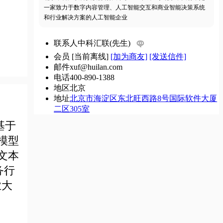
一家致力于数字内容管理、人工智能交互和商业智能决策系统
和行业解决方案的人工智能企业
联系人
中科汇联(先生)
会员
[
当前离线
]
[加为商友]
[发送信件]
邮件
xuf@huilan.com
电话
400-890-1388
地区
北京
地址
北京市海淀区东北旺西路8号国际软件大厦
二区305室
基于
模型
文本
务行
业大