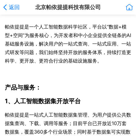
返回
北京帕依提提科技有限公司
帕依提提是一个人工智能数据科学社区，平台以“数据+模
型+空间”为服务核心，为开发者和中小企业提供全链条的AI
基础服务设施，解决用户的一站式查询、一站式应用、一站
式研发等问题，我们始终坚持开放的服务体系，持续打造更
科学、更开放、更符合行业的基础设施服务。
产品与服务：
1、人工智能数据集开放平台
帕依提提是一站式人工智能数据集管理、为用户提供公共数
据集查询、下载、调用等服务；目前平台已开放近10万套
数据集，覆盖360多个行业场景；同时基于数据集可实现数